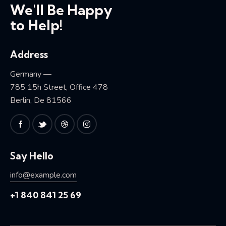
We'll Be Happy
to Help!
Address
Germany —
785 15h Street, Office 478
Berlin, De 81566
Say Hello
info@example.com
+1 840 841 25 69