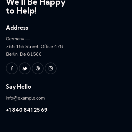
We'll Be Happy
to Help!
Address
Germany —
785 15h Street, Office 478
Berlin, De 81566
Say Hello
info@example.com
+1 840 841 25 69