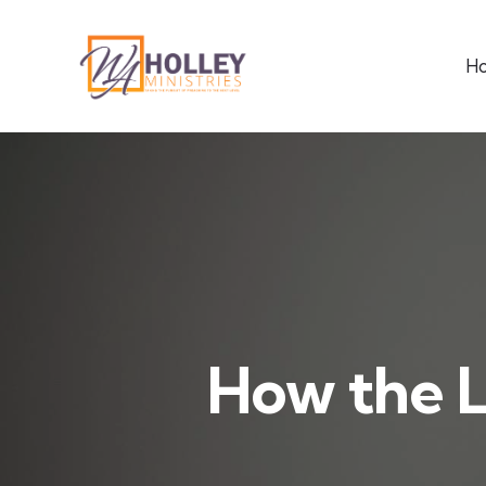
H
How the L