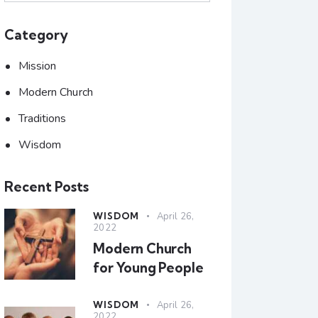
Category
Mission
Modern Church
Traditions
Wisdom
Recent Posts
WISDOM
April 26,
2022
Modern Church
for Young People
WISDOM
April 26,
2022