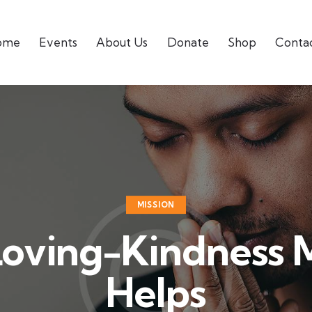
ome
Events
About Us
Donate
Shop
Conta
MISSION
oving-Kindness 
Helps