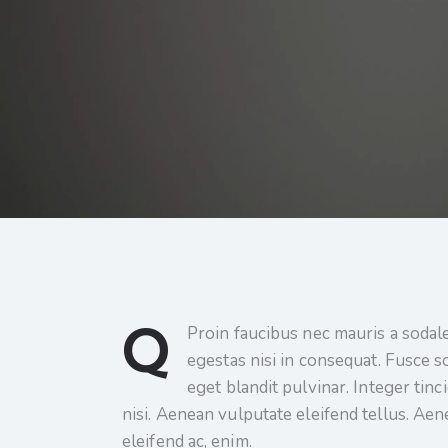
Q
Proin faucibus nec mauris a sodal
egestas nisi in consequat. Fusce s
eget blandit pulvinar. Integer ti
nisi. Aenean vulputate eleifend tellus. Aene
eleifend ac, enim.