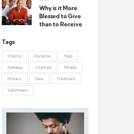
Why is it More
Blessed to Give
than to Receive
Tags
Charity
Donation
Help
Holidays
Lifestyle
People
Protect
Save
Traditions
Volunteers